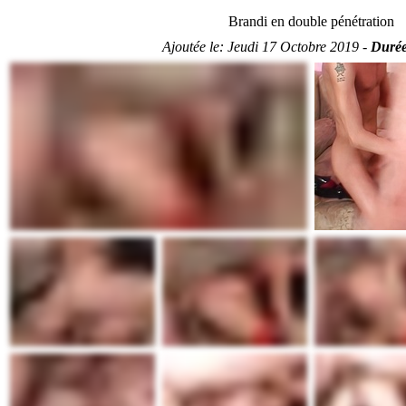
Brandi en double pénétration
Ajoutée le:
Jeudi 17 Octobre 2019 -
Durée