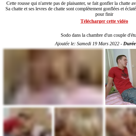
Cette rousse qui n'arrete pas de plaisanter, se fait gonfler la chatte 
Sa chatte et ses levres de chatte sont complètement gonflées et écla
pour finir
Télécharger cette vidéo
Sodo dans la chambre d'un couple d'étu
Ajoutée le:
Samedi 19 Mars 2022 -
Durée