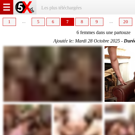
Les plus téléchargées
...
...
1
5
6
7
8
9
20
6 femmes dans une partouze
Ajoutée le:
Mardi 28 Octobre 2025 -
Durée